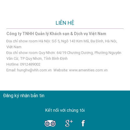
LIÊN HỆ
Công ty TNHH Quản lý Khách sạn & Dịch vụ Việt Nam
Địa chỉ show room Hà Nội: Số 5, Ngõ 143 Kim Mã, Ba Đình, Hà Nội,
Việt Nam
Địa chỉ show room Quy Nhơn: 64/19 Chương Dương, Phường Nguyên
Văn Cừ, TP Quy Nhơn, Tỉnh Bình Định
Hotline: 0912489002
Email:
hunghv@vhh.com.vn
Website:
www.amenities.com.vn
Đăng ký nhận bản tin
Kết nối với chúng tôi