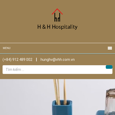
MENU
(+84) 912 489 002
hunghv@vhh.com.vn
Tìm
Tìm
kiếm
cho: