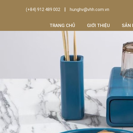
(+84) 912 489 002
hunghv@vhh.com.vn
TRANG CHỦ
GIỚI THIỆU
SẢN 