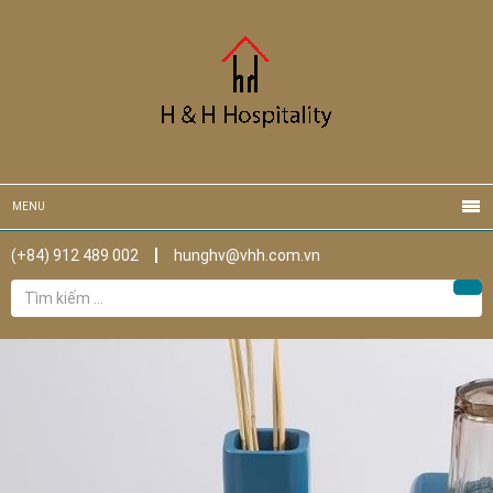
MENU
(+84) 912 489 002
hunghv@vhh.com.vn
Tìm
Tìm
kiếm
cho: