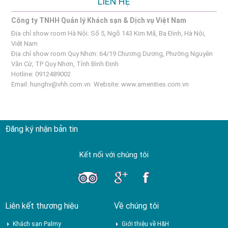
LIÊN HỆ
Công ty TNHH Quản lý Khách sạn & Dịch vụ Việt Nam
Địa chỉ show room Hà Nội: Số 5, Ngõ 143 Kim Mã, Ba Đình, Hà Nội,
Việt Nam
Địa chỉ show room Quy Nhơn: 64/19 Chương Dương, Phường Nguyên
Văn Cừ, TP Quy Nhơn, Tỉnh Bình Định
Hotline: 0912489002
Email:
hunghv@vhh.com.vn
Website:
www.amenities.com.vn
Đăng ký nhận bản tin
Kết nối với chúng tôi
Liên kết thương hiệu
Về chúng tôi
Khách sạn Palmy
Giới thiệu về H&H