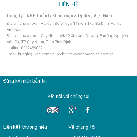
LIÊN HỆ
Công ty TNHH Quản lý Khách sạn & Dịch vụ Việt Nam
Địa chỉ show room Hà Nội: Số 5, Ngõ 143 Kim Mã, Ba Đình, Hà Nội,
Việt Nam
Địa chỉ show room Quy Nhơn: 64/19 Chương Dương, Phường Nguyên
Văn Cừ, TP Quy Nhơn, Tỉnh Bình Định
Hotline: 0912489002
Email:
hunghv@vhh.com.vn
Website:
www.amenities.com.vn
Đăng ký nhận bản tin
Kết nối với chúng tôi
Liên kết thương hiệu
Về chúng tôi