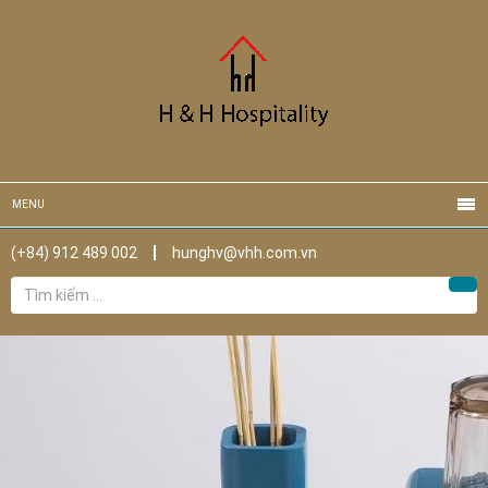
MENU
(+84) 912 489 002
hunghv@vhh.com.vn
Tìm
Tìm
kiếm
cho: