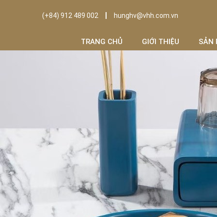
(+84) 912 489 002
hunghv@vhh.com.vn
TRANG CHỦ
GIỚI THIỆU
SẢN 