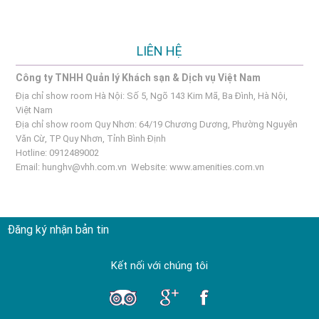
LIÊN HỆ
Công ty TNHH Quản lý Khách sạn & Dịch vụ Việt Nam
Địa chỉ show room Hà Nội: Số 5, Ngõ 143 Kim Mã, Ba Đình, Hà Nội,
Việt Nam
Địa chỉ show room Quy Nhơn: 64/19 Chương Dương, Phường Nguyên
Văn Cừ, TP Quy Nhơn, Tỉnh Bình Định
Hotline: 0912489002
Email:
hunghv@vhh.com.vn
Website:
www.amenities.com.vn
Đăng ký nhận bản tin
Kết nối với chúng tôi