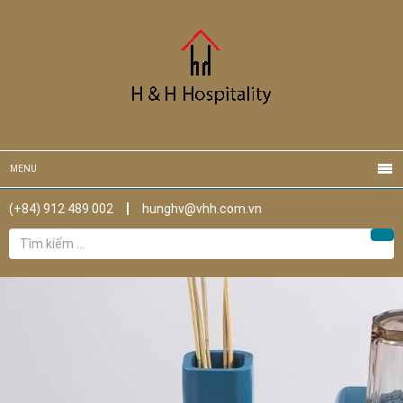
MENU
(+84) 912 489 002
hunghv@vhh.com.vn
Tìm
Tìm
kiếm
cho: