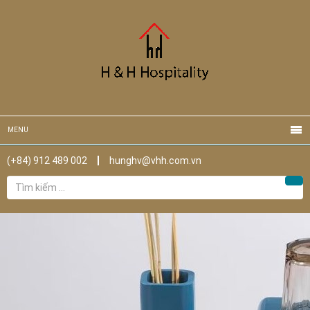
MENU
(+84) 912 489 002
hunghv@vhh.com.vn
Tìm
Tìm
kiếm
cho: