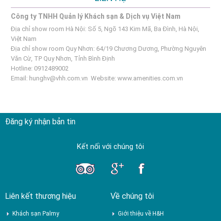
Công ty TNHH Quản lý Khách sạn & Dịch vụ Việt Nam
Địa chỉ show room Hà Nội: Số 5, Ngõ 143 Kim Mã, Ba Đình, Hà Nội,
Việt Nam
Địa chỉ show room Quy Nhơn: 64/19 Chương Dương, Phường Nguyên
Văn Cừ, TP Quy Nhơn, Tỉnh Bình Định
Hotline: 0912489002
Email:
hunghv@vhh.com.vn
Website:
www.amenities.com.vn
Đăng ký nhận bản tin
Kết nối với chúng tôi
Liên kết thương hiệu
Về chúng tôi
Khách sạn Palmy
Giới thiệu về H&H