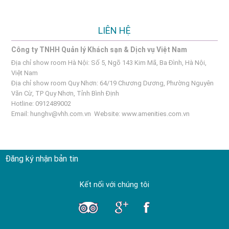
LIÊN HỆ
Công ty TNHH Quản lý Khách sạn & Dịch vụ Việt Nam
Địa chỉ show room Hà Nội: Số 5, Ngõ 143 Kim Mã, Ba Đình, Hà Nội,
Việt Nam
Địa chỉ show room Quy Nhơn: 64/19 Chương Dương, Phường Nguyên
Văn Cừ, TP Quy Nhơn, Tỉnh Bình Định
Hotline: 0912489002
Email:
hunghv@vhh.com.vn
Website:
www.amenities.com.vn
Đăng ký nhận bản tin
Kết nối với chúng tôi