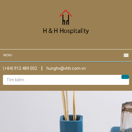
MENU
(+84) 912 489 002
hunghv@vhh.com.vn
Tìm
Tìm
kiếm
cho: