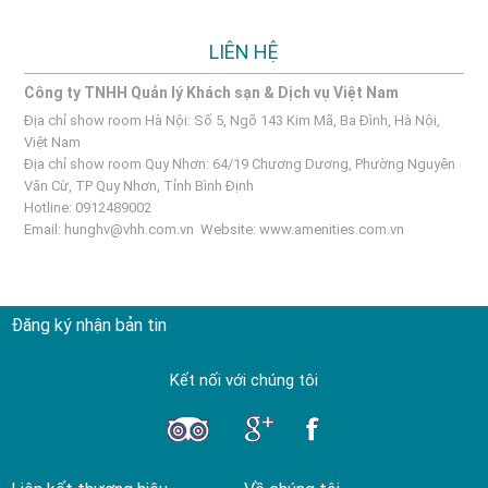
LIÊN HỆ
Công ty TNHH Quản lý Khách sạn & Dịch vụ Việt Nam
Địa chỉ show room Hà Nội: Số 5, Ngõ 143 Kim Mã, Ba Đình, Hà Nội,
Việt Nam
Địa chỉ show room Quy Nhơn: 64/19 Chương Dương, Phường Nguyên
Văn Cừ, TP Quy Nhơn, Tỉnh Bình Định
Hotline: 0912489002
Email:
hunghv@vhh.com.vn
Website:
www.amenities.com.vn
Đăng ký nhận bản tin
Kết nối với chúng tôi