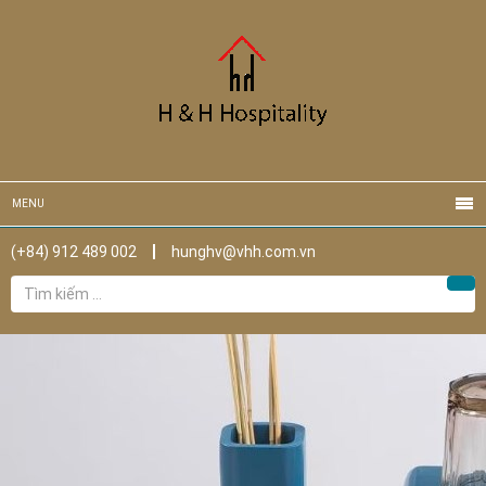
MENU
(+84) 912 489 002
hunghv@vhh.com.vn
Tìm
Tìm
kiếm
cho: