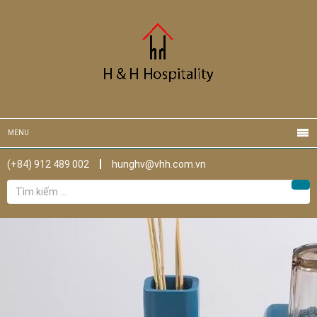
MENU
(+84) 912 489 002
hunghv@vhh.com.vn
Tìm
Tìm
kiếm
cho: