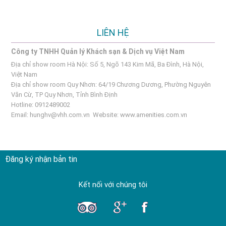
LIÊN HỆ
Công ty TNHH Quản lý Khách sạn & Dịch vụ Việt Nam
Địa chỉ show room Hà Nội: Số 5, Ngõ 143 Kim Mã, Ba Đình, Hà Nội,
Việt Nam
Địa chỉ show room Quy Nhơn: 64/19 Chương Dương, Phường Nguyên
Văn Cừ, TP Quy Nhơn, Tỉnh Bình Định
Hotline: 0912489002
Email:
hunghv@vhh.com.vn
Website:
www.amenities.com.vn
Đăng ký nhận bản tin
Kết nối với chúng tôi