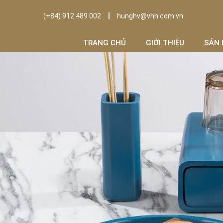
(+84) 912 489 002
hunghv@vhh.com.vn
TRANG CHỦ
GIỚI THIỆU
SẢN 