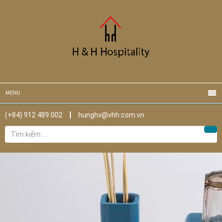
MENU
(+84) 912 489 002
hunghv@vhh.com.vn
Tìm
Tìm
kiếm
cho: