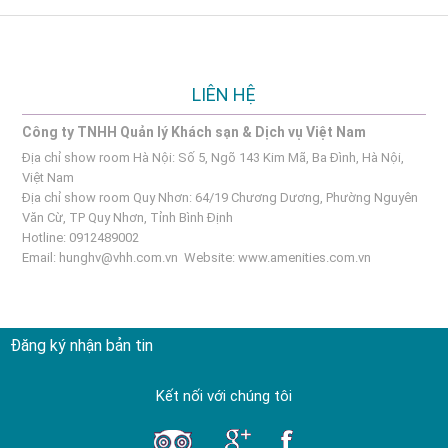
LIÊN HỆ
Công ty TNHH Quản lý Khách sạn & Dịch vụ Việt Nam
Địa chỉ show room Hà Nội: Số 5, Ngõ 143 Kim Mã, Ba Đình, Hà Nội,
Việt Nam
Địa chỉ show room Quy Nhơn: 64/19 Chương Dương, Phường Nguyên
Văn Cừ, TP Quy Nhơn, Tỉnh Bình Định
Hotline: 0912489002
Email:
hunghv@vhh.com.vn
Website:
www.amenities.com.vn
Đăng ký nhận bản tin
Kết nối với chúng tôi