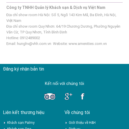
Công ty TNHH Quản lý Khách sạn & Dịch vụ Việt Nam
Địa chỉ show room Hà Nội: Số 5, Ngõ 143 Kim Mã, Ba Đình, Hà Nội,
Việt Nam
Địa chỉ show room Quy Nhơn: 64/19 Chương Dương, Phường Nguyên
Văn Cừ, TP Quy Nhơn, Tỉnh Bình Định
Hotline: 0912489002
Email:
hunghv@vhh.com.vn
Website:
www.amenities.com.vn
Đăng ký nhận bản tin
Kết nối với chúng tôi
Liên kết thương hiệu
Về chúng tôi
Khách sạn Palmy
Giới thiệu về H&H
Khách sạn One
Dịch vụ