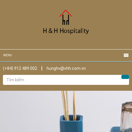
MENU
(+84) 912 489 002
hunghv@vhh.com.vn
Tìm
Tìm
kiếm
cho: