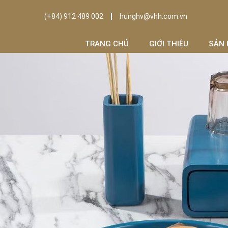
(+84) 912 489 002
hunghv@vhh.com.vn
TRANG CHỦ
GIỚI THIỆU
SẢN 