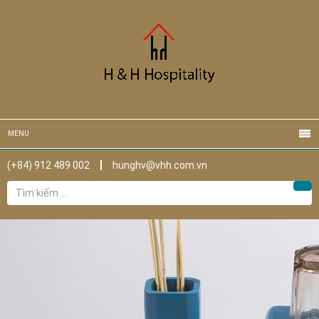
MENU
(+84) 912 489 002
hunghv@vhh.com.vn
Tìm
Tìm
kiếm
cho: