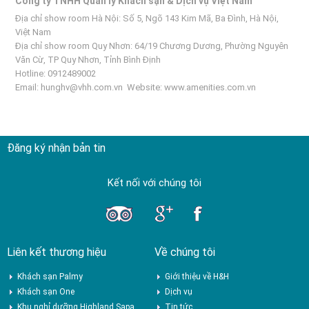
Công ty TNHH Quản lý Khách sạn & Dịch vụ Việt Nam
Địa chỉ show room Hà Nội: Số 5, Ngõ 143 Kim Mã, Ba Đình, Hà Nội,
Việt Nam
Địa chỉ show room Quy Nhơn: 64/19 Chương Dương, Phường Nguyên
Văn Cừ, TP Quy Nhơn, Tỉnh Bình Định
Hotline: 0912489002
Email:
hunghv@vhh.com.vn
Website:
www.amenities.com.vn
Đăng ký nhận bản tin
Kết nối với chúng tôi
Liên kết thương hiệu
Về chúng tôi
Khách sạn Palmy
Giới thiệu về H&H
Khách sạn One
Dịch vụ
Khu nghỉ dưỡng Highland Sapa
Tin tức