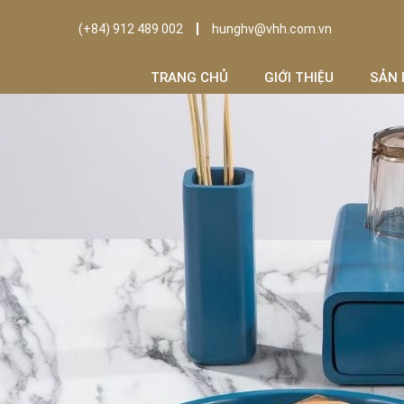
(+84) 912 489 002
hunghv@vhh.com.vn
TRANG CHỦ
GIỚI THIỆU
SẢN 