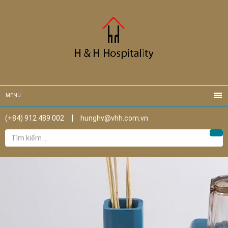
MENU
(+84) 912 489 002
hunghv@vhh.com.vn
Tìm
Tìm
kiếm
cho: