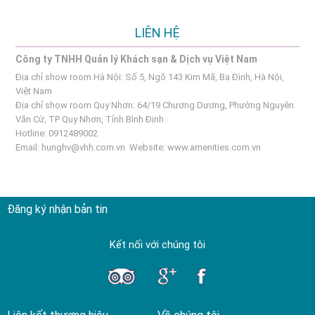
LIÊN HỆ
Công ty TNHH Quản lý Khách sạn & Dịch vụ Việt Nam
Địa chỉ show room Hà Nội: Số 5, Ngõ 143 Kim Mã, Ba Đình, Hà Nội,
Việt Nam
Địa chỉ show room Quy Nhơn: 64/19 Chương Dương, Phường Nguyên
Văn Cừ, TP Quy Nhơn, Tỉnh Bình Định
Hotline: 0912489002
Email:
hunghv@vhh.com.vn
Website:
www.amenities.com.vn
Đăng ký nhận bản tin
Kết nối với chúng tôi