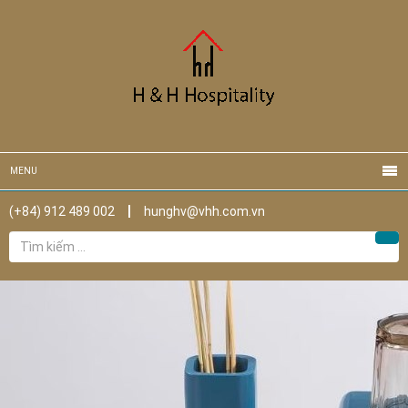
MENU
(+84) 912 489 002
hunghv@vhh.com.vn
Tìm
Tìm
kiếm
cho: