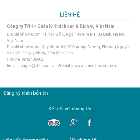
LIÊN HỆ
Công ty TNHH Quản lý Khách sạn & Dịch vụ Việt Nam
Địa chỉ show room Hà Nội: Số 5, Ngõ 143 Kim Mã, Ba Đình, Hà Nội,
Việt Nam
Địa chỉ show room Quy Nhơn: 64/19 Chương Dương, Phường Nguyên
Văn Cừ, TP Quy Nhơn, Tỉnh Bình Định
Hotline: 0912489002
Email:
hunghv@vhh.com.vn
Website:
www.amenities.com.vn
Đăng ký nhận bản tin
Kết nối với chúng tôi