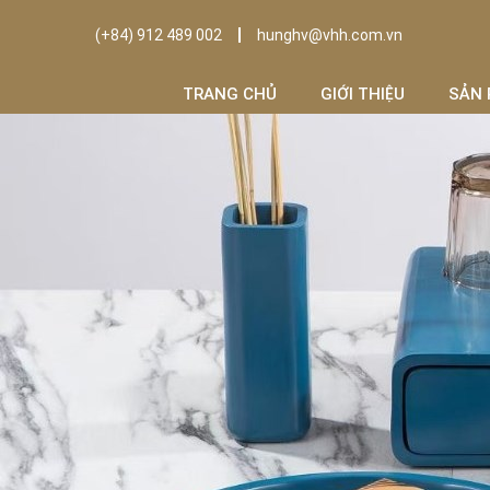
(+84) 912 489 002
hunghv@vhh.com.vn
TRANG CHỦ
GIỚI THIỆU
SẢN 