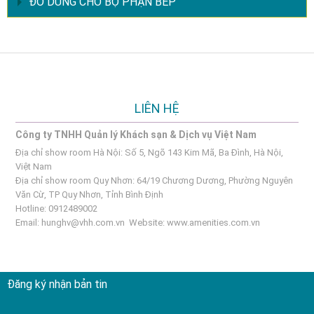
ĐỒ DÙNG CHO BỘ PHẬN BẾP
LIÊN HỆ
Công ty TNHH Quản lý Khách sạn & Dịch vụ Việt Nam
Địa chỉ show room Hà Nội: Số 5, Ngõ 143 Kim Mã, Ba Đình, Hà Nội,
Việt Nam
Địa chỉ show room Quy Nhơn: 64/19 Chương Dương, Phường Nguyên
Văn Cừ, TP Quy Nhơn, Tỉnh Bình Định
Hotline: 0912489002
Email:
hunghv@vhh.com.vn
Website:
www.amenities.com.vn
Đăng ký nhận bản tin