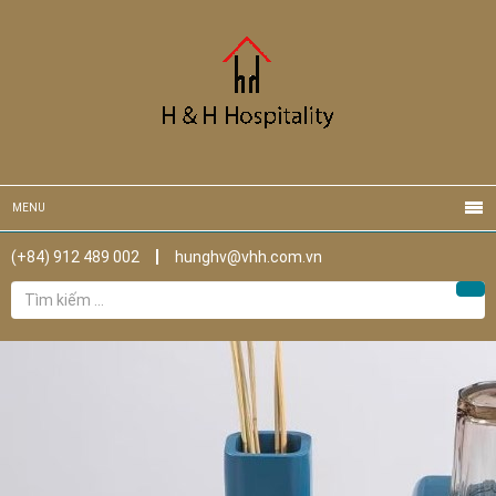
MENU
(+84) 912 489 002
hunghv@vhh.com.vn
Tìm
Tìm
kiếm
cho: