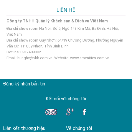
LIÊN HỆ
Công ty TNHH Quản lý Khách sạn & Dịch vụ Việt Nam
Địa chỉ show room Hà Nội: Số 5, Ngõ 143 Kim Mã, Ba Đình, Hà Nội,
Việt Nam
Địa chỉ show room Quy Nhơn: 64/19 Chương Dương, Phường Nguyên
Văn Cừ, TP Quy Nhơn, Tỉnh Bình Định
Hotline: 0912489002
Email:
hunghv@vhh.com.vn
Website:
www.amenities.com.vn
Đăng ký nhận bản tin
Kết nối với chúng tôi
Liên kết thương hiệu
Về chúng tôi