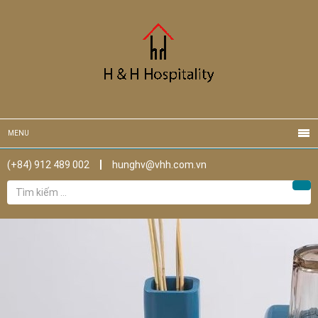
MENU
(+84) 912 489 002
hunghv@vhh.com.vn
Tìm
Tìm
kiếm
cho: