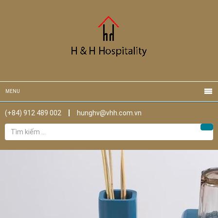
MENU
(+84) 912 489 002
hunghv@vhh.com.vn
Tìm
Tìm
kiếm
cho: