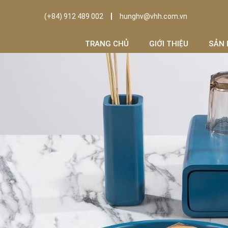
(+84) 912 489 002
hunghv@vhh.com.vn
TRANG CHỦ
GIỚI THIỆU
SẢN 