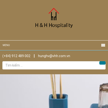
MENU
(+84) 912 489 002
hunghv@vhh.com.vn
Tìm
Tìm
kiếm
cho: