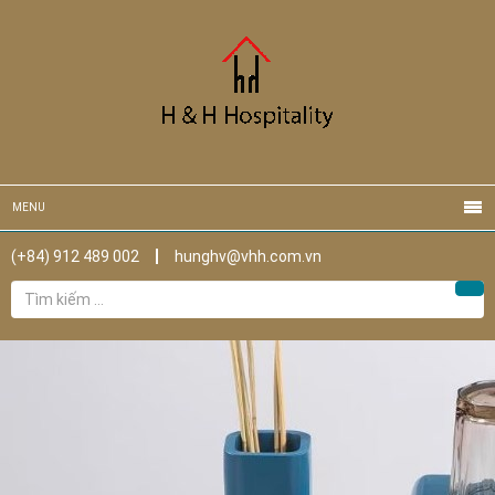
MENU
(+84) 912 489 002
hunghv@vhh.com.vn
Tìm
Tìm
kiếm
cho: