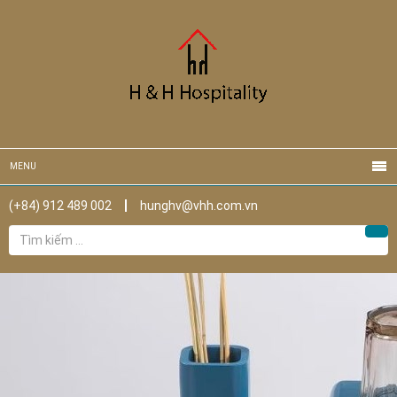
MENU
(+84) 912 489 002
hunghv@vhh.com.vn
Tìm
Tìm
kiếm
cho: