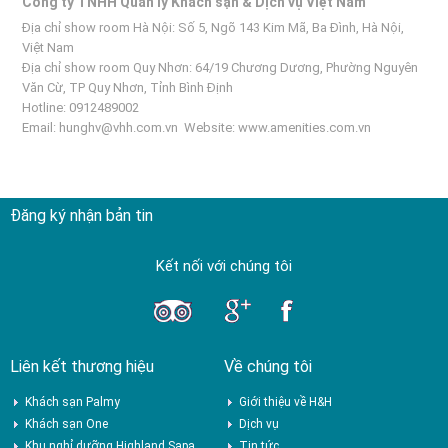
Công ty TNHH Quản lý Khách sạn & Dịch vụ Việt Nam
Địa chỉ show room Hà Nội: Số 5, Ngõ 143 Kim Mã, Ba Đình, Hà Nội,
Việt Nam
Địa chỉ show room Quy Nhơn: 64/19 Chương Dương, Phường Nguyên
Văn Cừ, TP Quy Nhơn, Tỉnh Bình Định
Hotline: 0912489002
Email:
hunghv@vhh.com.vn
Website:
www.amenities.com.vn
Đăng ký nhận bản tin
Kết nối với chúng tôi
Liên kết thương hiệu
Về chúng tôi
Khách sạn Palmy
Giới thiệu về H&H
Khách sạn One
Dịch vụ
Khu nghỉ dưỡng Highland Sapa
Tin tức