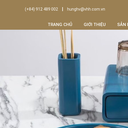
(+84) 912 489 002
hunghv@vhh.com.vn
TRANG CHỦ
GIỚI THIỆU
SẢN 