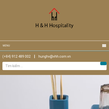
MENU
(+84) 912 489 002
hunghv@vhh.com.vn
Tìm
Tìm
kiếm
cho: