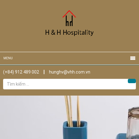
MENU
(+84) 912 489 002
hunghv@vhh.com.vn
Tìm
Tìm
kiếm
cho: