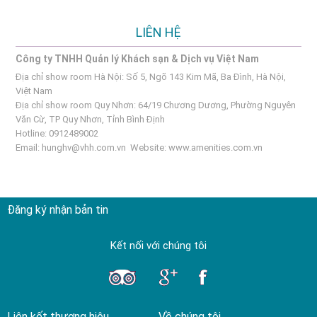
LIÊN HỆ
Công ty TNHH Quản lý Khách sạn & Dịch vụ Việt Nam
Địa chỉ show room Hà Nội: Số 5, Ngõ 143 Kim Mã, Ba Đình, Hà Nội,
Việt Nam
Địa chỉ show room Quy Nhơn: 64/19 Chương Dương, Phường Nguyên
Văn Cừ, TP Quy Nhơn, Tỉnh Bình Định
Hotline: 0912489002
Email:
hunghv@vhh.com.vn
Website:
www.amenities.com.vn
Đăng ký nhận bản tin
Kết nối với chúng tôi
Liên kết thương hiệu
Về chúng tôi