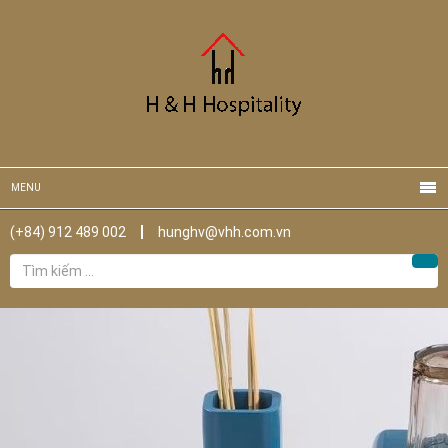
MENU
(+84) 912 489 002
hunghv@vhh.com.vn
Tìm
Tìm
kiếm
cho: