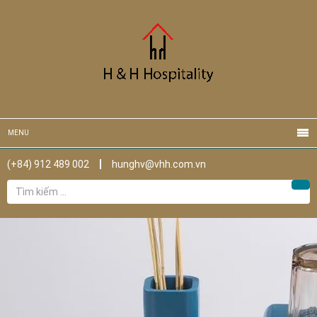
MENU
(+84) 912 489 002
hunghv@vhh.com.vn
Tìm
Tìm
kiếm
cho: