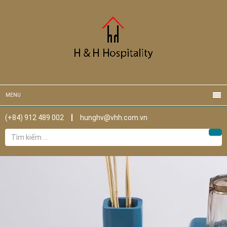
MENU
(+84) 912 489 002
hunghv@vhh.com.vn
Tìm
Tìm
kiếm
cho: