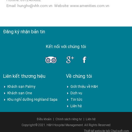
Email:
hunghv@vhh.com.vn
Website:
www.amenities.com.vn
Đăng ký nhận bản tin
Kết nối với chúng tôi
Liên kết thương hiệu
Về chúng tôi
Khách sạn Palmy
Giới thiệu về H&H
Khách sạn One
Dịch vụ
Khu nghỉ dưỡng Highland Sapa
Tin tức
Liên hệ
Điều khoản
|
Chính sách riêng tư
|
Liên hệ
Copyright © 2021. H&H Hospital Management. All Rights Reserved
Thiết kế website bởi
Chalisoft.com