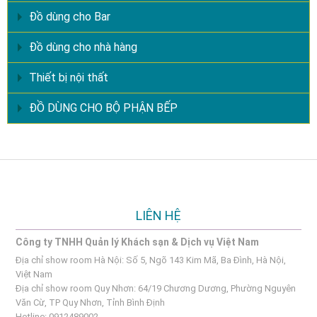
Đồ dùng cho Bar
Đồ dùng cho nhà hàng
Thiết bị nội thất
ĐỒ DÙNG CHO BỘ PHẬN BẾP
LIÊN HỆ
Công ty TNHH Quản lý Khách sạn & Dịch vụ Việt Nam
Địa chỉ show room Hà Nội: Số 5, Ngõ 143 Kim Mã, Ba Đình, Hà Nội,
Việt Nam
Địa chỉ show room Quy Nhơn: 64/19 Chương Dương, Phường Nguyên
Văn Cừ, TP Quy Nhơn, Tỉnh Bình Định
Hotline: 0912489002