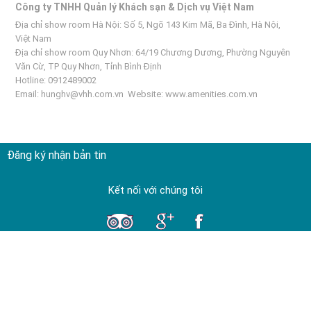
Công ty TNHH Quản lý Khách sạn & Dịch vụ Việt Nam
Địa chỉ show room Hà Nội: Số 5, Ngõ 143 Kim Mã, Ba Đình, Hà Nội,
Việt Nam
Địa chỉ show room Quy Nhơn: 64/19 Chương Dương, Phường Nguyên
Văn Cừ, TP Quy Nhơn, Tỉnh Bình Định
Hotline: 0912489002
Email:
hunghv@vhh.com.vn
Website:
www.amenities.com.vn
Đăng ký nhận bản tin
Kết nối với chúng tôi
Liên kết thương hiệu
Về chúng tôi
Khách sạn Palmy
Giới thiệu về H&H
Khách sạn One
Dịch vụ