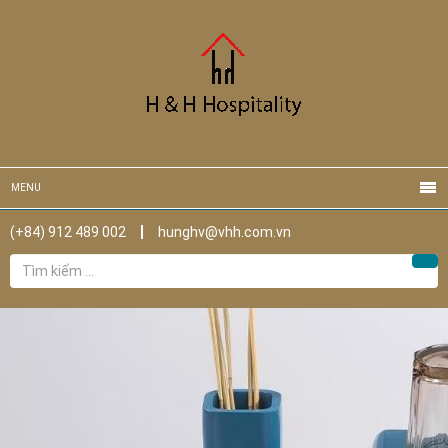
MENU
(+84) 912 489 002
hunghv@vhh.com.vn
Tìm
Tìm
kiếm
cho: