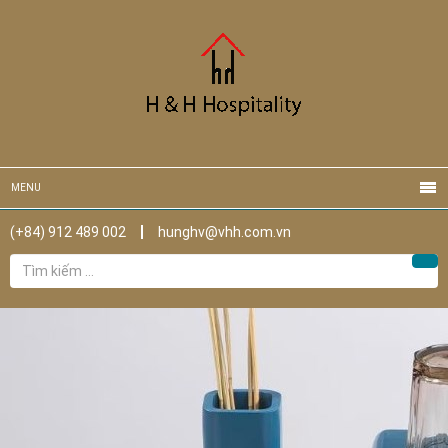
MENU
(+84) 912 489 002
hunghv@vhh.com.vn
Tìm
Tìm
kiếm
cho: