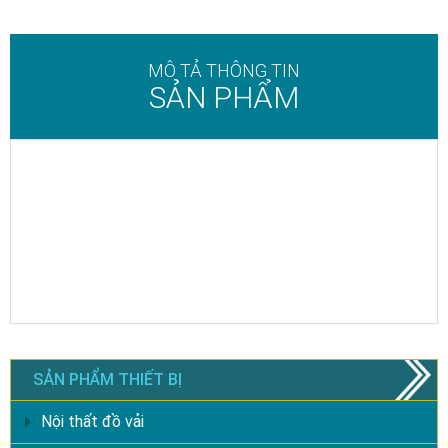
MÔ TẢ THÔNG TIN
SẢN PHẨM
SẢN PHẨM THIẾT BỊ
Nội thất đồ vải