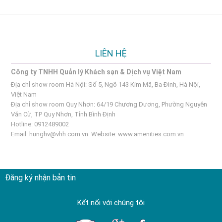
LIÊN HỆ
Công ty TNHH Quản lý Khách sạn & Dịch vụ Việt Nam
Địa chỉ show room Hà Nội: Số 5, Ngõ 143 Kim Mã, Ba Đình, Hà Nội,
Việt Nam
Địa chỉ show room Quy Nhơn: 64/19 Chương Dương, Phường Nguyên
Văn Cừ, TP Quy Nhơn, Tỉnh Bình Định
Hotline: 0912489002
Email:
hunghv@vhh.com.vn
Website:
www.amenities.com.vn
Đăng ký nhận bản tin
Kết nối với chúng tôi