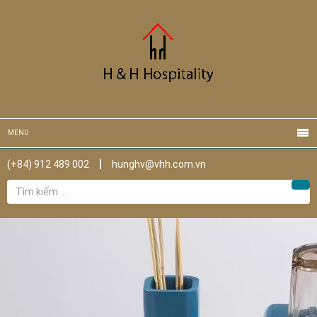
MENU
(+84) 912 489 002
hunghv@vhh.com.vn
Tìm
Tìm
kiếm
cho: