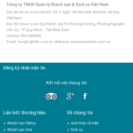
Công ty TNHH Quản lý Khách sạn & Dịch vụ Việt Nam
Địa chỉ show room Hà Nội: Số 5, Ngõ 143 Kim Mã, Ba Đình, Hà Nội,
Việt Nam
Địa chỉ show room Quy Nhơn: 64/19 Chương Dương, Phường Nguyên
Văn Cừ, TP Quy Nhơn, Tỉnh Bình Định
Hotline: 0912489002
Email:
hunghv@vhh.com.vn
Website:
www.amenities.com.vn
Đăng ký nhận bản tin
Kết nối với chúng tôi
Liên kết thương hiệu
Về chúng tôi
Khách sạn Palmy
Giới thiệu về H&H
Khách sạn One
Dịch vụ