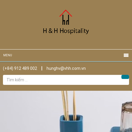
MENU
(+84) 912 489 002
hunghv@vhh.com.vn
Tìm
Tìm
kiếm
cho: