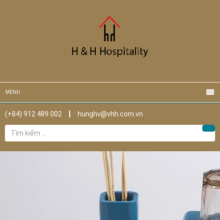
MENU
(+84) 912 489 002
hunghv@vhh.com.vn
Tìm
Tìm
kiếm
cho: