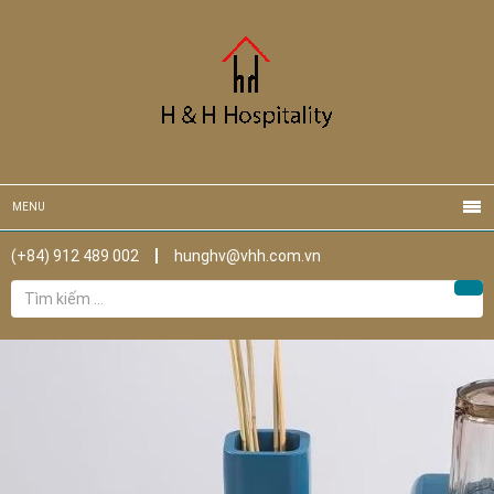
MENU
(+84) 912 489 002
hunghv@vhh.com.vn
Tìm
Tìm
kiếm
cho: