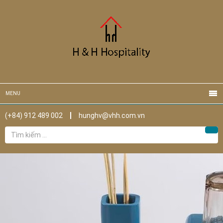
MENU
(+84) 912 489 002
hunghv@vhh.com.vn
Tìm
Tìm
kiếm
cho: