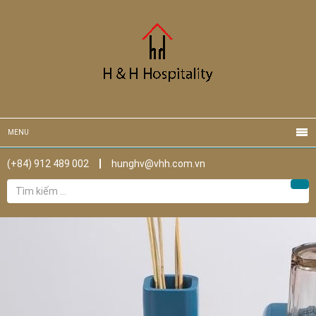
MENU
(+84) 912 489 002
hunghv@vhh.com.vn
Tìm
Tìm
kiếm
cho: