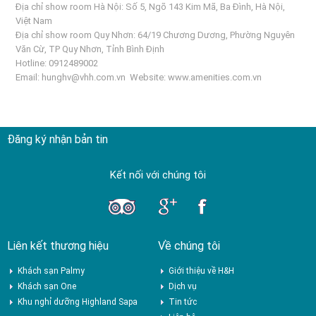
Địa chỉ show room Hà Nội: Số 5, Ngõ 143 Kim Mã, Ba Đình, Hà Nội,
Việt Nam
Địa chỉ show room Quy Nhơn: 64/19 Chương Dương, Phường Nguyên
Văn Cừ, TP Quy Nhơn, Tỉnh Bình Định
Hotline: 0912489002
Email:
hunghv@vhh.com.vn
Website:
www.amenities.com.vn
Đăng ký nhận bản tin
Kết nối với chúng tôi
Liên kết thương hiệu
Về chúng tôi
Khách sạn Palmy
Giới thiệu về H&H
Khách sạn One
Dịch vụ
Khu nghỉ dưỡng Highland Sapa
Tin tức