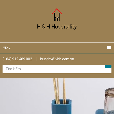
MENU
(+84) 912 489 002
hunghv@vhh.com.vn
Tìm
Tìm
kiếm
cho: