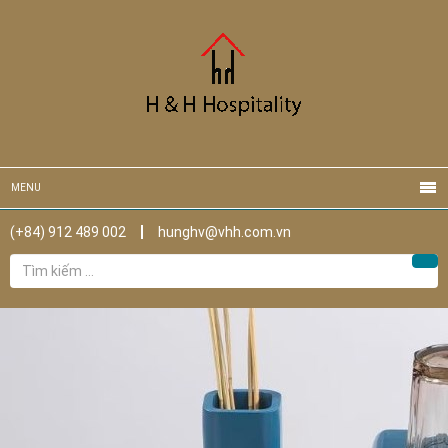
MENU
(+84) 912 489 002
hunghv@vhh.com.vn
Tìm
Tìm
kiếm
cho: