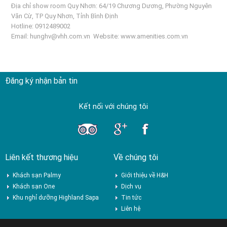
Địa chỉ show room Quy Nhơn: 64/19 Chương Dương, Phường Nguyên
Văn Cừ, TP Quy Nhơn, Tỉnh Bình Định
Hotline: 0912489002
Email:
hunghv@vhh.com.vn
Website:
www.amenities.com.vn
Đăng ký nhận bản tin
Kết nối với chúng tôi
Liên kết thương hiệu
Về chúng tôi
Khách sạn Palmy
Giới thiệu về H&H
Khách sạn One
Dịch vụ
Khu nghỉ dưỡng Highland Sapa
Tin tức
Liên hệ