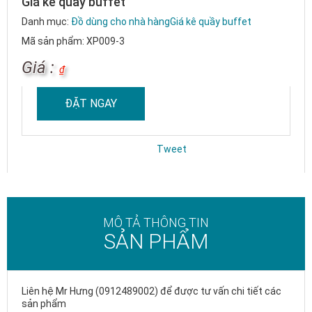
Giá kê quầy buffet
Danh mục:
Đồ dùng cho nhà hàng
Giá kê quầy buffet
Mã sản phẩm: XP009-3
Giá :
₫
ĐẶT NGAY
Tweet
MÔ TẢ THÔNG TIN
SẢN PHẨM
Liên hệ Mr Hưng (0912489002) để được tư vấn chi tiết các
sản phẩm