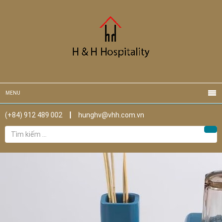
MENU
(+84) 912 489 002
hunghv@vhh.com.vn
Tìm
Tìm
kiếm
cho: