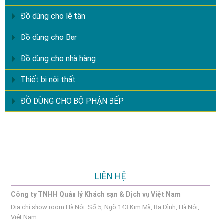
Đồ dùng cho lễ tân
Đồ dùng cho Bar
Đồ dùng cho nhà hàng
Thiết bị nội thất
ĐỒ DÙNG CHO BỘ PHẬN BẾP
LIÊN HỆ
Công ty TNHH Quản lý Khách sạn & Dịch vụ Việt Nam
Địa chỉ show room Hà Nội: Số 5, Ngõ 143 Kim Mã, Ba Đình, Hà Nội,
Việt Nam