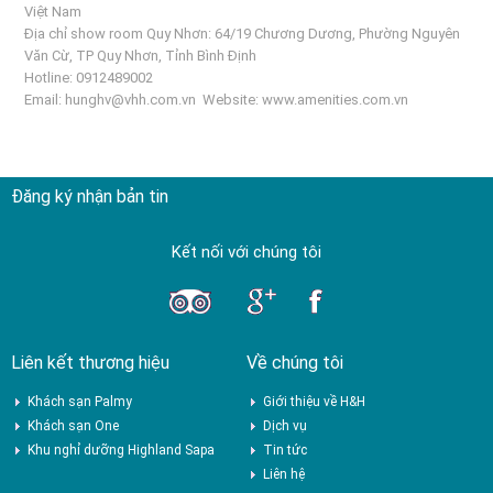
Việt Nam
Địa chỉ show room Quy Nhơn: 64/19 Chương Dương, Phường Nguyên
Văn Cừ, TP Quy Nhơn, Tỉnh Bình Định
Hotline: 0912489002
Email:
hunghv@vhh.com.vn
Website:
www.amenities.com.vn
Đăng ký nhận bản tin
Kết nối với chúng tôi
Liên kết thương hiệu
Về chúng tôi
Khách sạn Palmy
Giới thiệu về H&H
Khách sạn One
Dịch vụ
Khu nghỉ dưỡng Highland Sapa
Tin tức
Liên hệ