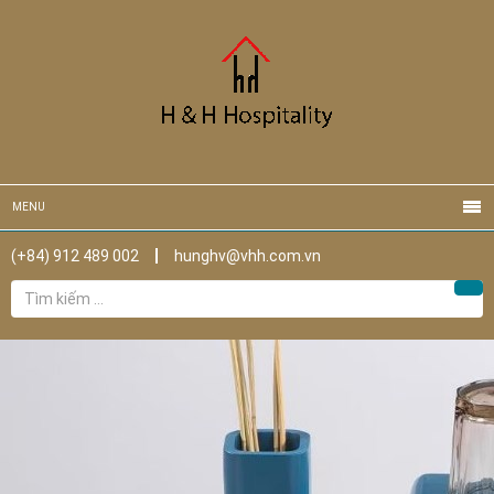
MENU
(+84) 912 489 002
hunghv@vhh.com.vn
Tìm
Tìm
kiếm
cho: