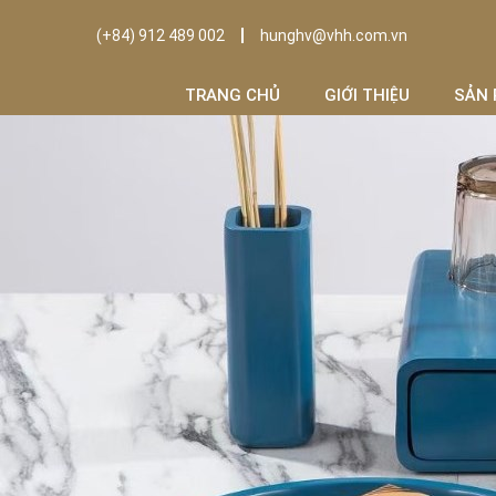
(+84) 912 489 002
hunghv@vhh.com.vn
TRANG CHỦ
GIỚI THIỆU
SẢN 