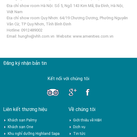
Địa chỉ show room Hà Nội: Số 5, Ngõ 143 Kim Mã, Ba Đình, Hà Nội,
Việt Nam
Địa chỉ show room Quy Nhơn: 64/19 Chương Dương, Phường Nguyên
Văn Cừ, TP Quy Nhơn, Tỉnh Bình Định
Hotline: 0912489002
Email:
hunghv@vhh.com.vn
Website:
www.amenities.com.vn
Đăng ký nhận bản tin
Kết nối với chúng tôi
Liên kết thương hiệu
Về chúng tôi
Khách sạn Palmy
Giới thiệu về H&H
Khách sạn One
Dịch vụ
Khu nghỉ dưỡng Highland Sapa
Tin tức