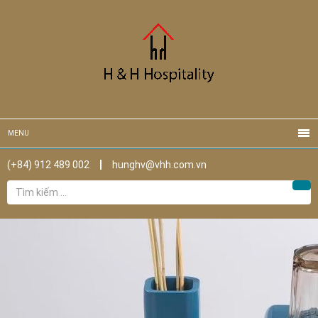
MENU
(+84) 912 489 002
hunghv@vhh.com.vn
Tìm
Tìm
kiếm
cho: