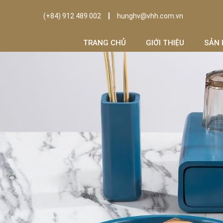
(+84) 912 489 002
hunghv@vhh.com.vn
TRANG CHỦ
GIỚI THIỆU
SẢN 