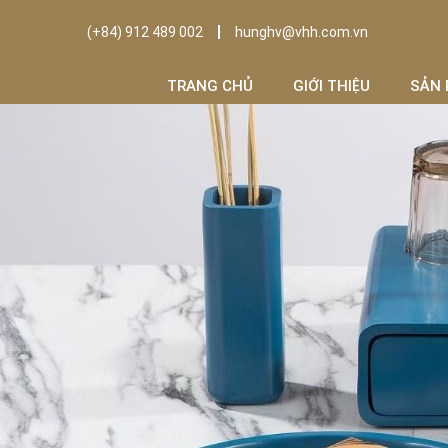
(+84) 912 489 002
hunghv@vhh.com.vn
TRANG CHỦ
GIỚI THIỆU
SẢN 