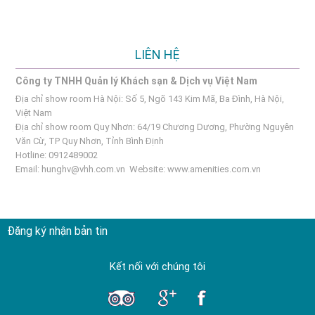
LIÊN HỆ
Công ty TNHH Quản lý Khách sạn & Dịch vụ Việt Nam
Địa chỉ show room Hà Nội: Số 5, Ngõ 143 Kim Mã, Ba Đình, Hà Nội,
Việt Nam
Địa chỉ show room Quy Nhơn: 64/19 Chương Dương, Phường Nguyên
Văn Cừ, TP Quy Nhơn, Tỉnh Bình Định
Hotline: 0912489002
Email:
hunghv@vhh.com.vn
Website:
www.amenities.com.vn
Đăng ký nhận bản tin
Kết nối với chúng tôi