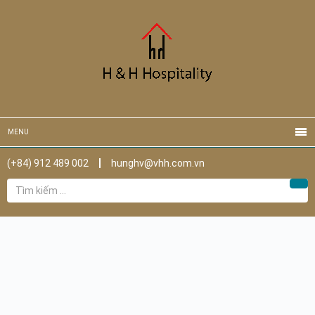
MENU
(+84) 912 489 002
hunghv@vhh.com.vn
Tìm
Tìm
kiếm
cho: