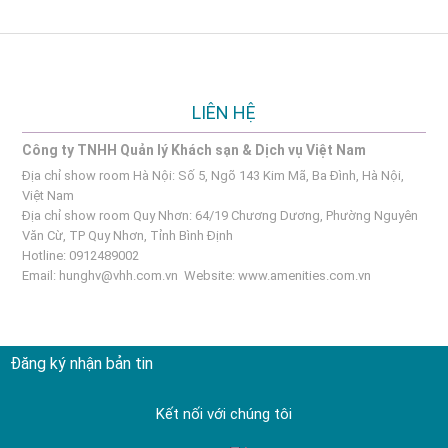
LIÊN HỆ
Công ty TNHH Quản lý Khách sạn & Dịch vụ Việt Nam
Địa chỉ show room Hà Nội: Số 5, Ngõ 143 Kim Mã, Ba Đình, Hà Nội,
Việt Nam
Địa chỉ show room Quy Nhơn: 64/19 Chương Dương, Phường Nguyên
Văn Cừ, TP Quy Nhơn, Tỉnh Bình Định
Hotline: 0912489002
Email:
hunghv@vhh.com.vn
Website:
www.amenities.com.vn
Đăng ký nhận bản tin
Kết nối với chúng tôi