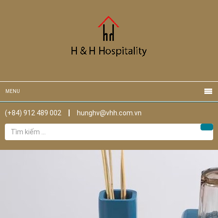
MENU
(+84) 912 489 002
hunghv@vhh.com.vn
Tìm
Tìm
kiếm
cho: